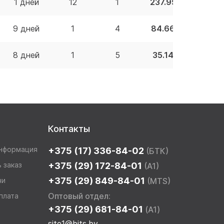
1 дней
12
1
237.95 BYN
9 дней
1
4
84.66 BYN
8 дней
1
5
35.14 BYN
Контакты
информация
+375 (17) 336-84-02
(БТК)
 заказ
+375 (29) 172-84-01
(A1)
+375 (29) 849-84-01
чи
(MTS)
Оптовый отдел:
плата
+375 (29) 681-84-01
(A1)
site1@bits.by