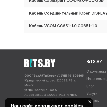
Кабель Cablexpert CC-DP8K-AOC-20M
Кабель Соединительный iOpen DISPLAY
Кабель VCOM CG651-1.0 CG651-1.0
BiTS.BY
О компании
ООО "БелАйТиСервис", УНП 191806165
Наша коман
Юридический адрес: 220033, РБ, г.
Минск,
Блог
улица Тростенецкая 5
Услуги
Адрес склада: 220033, РБ, г. Минск,
улица Тростенецкая 5 / 15
Отзывы
Наш сайт использует cookies