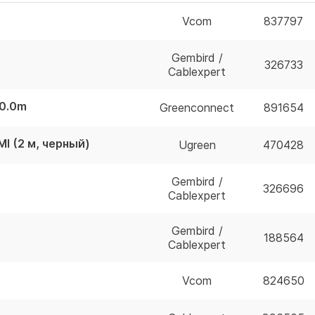
Vcom
837797
Gembird /
326733
Cablexpert
0.0m
Greenconnect
891654
I (2 м, черный)
Ugreen
470428
Gembird /
326696
Cablexpert
Gembird /
188564
Cablexpert
Vcom
824650