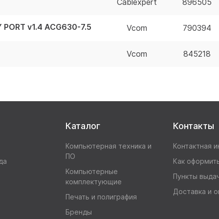
Cablexpert
896505
 PORT v1.4 ACG630-7.5
Vcom
790394
Vcom
845218
Каталог
Контакты
Компьютерная техника и
Контактная 
ПО
да
Как оформить
Компьютерные
Пункты выда
комплектующие
Доставка и о
Печать и полиграфия
Бренды