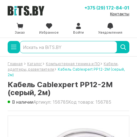
+375 (29) 172-84-01
Контакты
Заказ
Избранное
Войти
Уведомления
Главная
Каталог
Компьютерная техника и ПО
Кабели,
адаптеры, разветвители
Кабель Cablexpert PP12-2M (серый,
2м)
Кабель Cablexpert PP12-2M
(серый, 2м)
В наличии
Артикул: 156785
Код товара: 156785