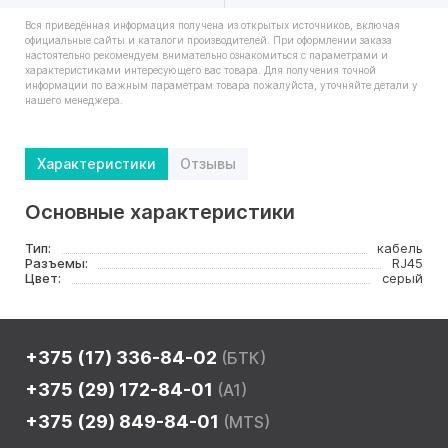
Вся приведённая информация получена из открытых источников, включая
официальные сайты и каталоги производителей. При оформлении заказа
настоятельно рекомендуем внимательно ознакомиться с параметрами и
характеристиками интересующего вас товара. Для получения точной
информации по важным параметрам товара пожалуйста, уточняйте детали у
нашего менеджера.
Характеристики
Отзывы
Основные характеристики
Тип:
кабель
Разъемы:
RJ45
Цвет:
серый
+375 (17) 336-84-02
(БТК)
+375 (29) 172-84-01
(A1)
+375 (29) 849-84-01
(MTS)