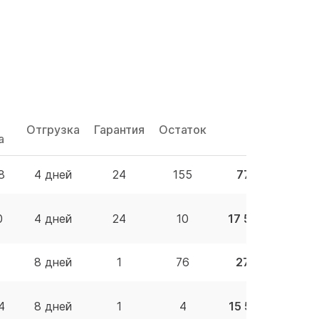
Отгрузка
Гарантия
Остаток
Цена
а
8
4 дней
24
155
772.97 BYN
0
4 дней
24
10
17 599.59 BYN
4
8 дней
1
76
279.00 BYN
4
8 дней
1
4
15 583.39 BYN