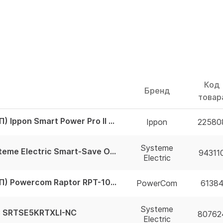
Код
Бренд
товар
Источник бесперебойного питания (ИБП) Ippon Smart Power Pro II 2200 <1005590>
Ippon
22580
Systeme
Источник бесперебойного питания Systeme Electric Smart-Save Online SRT, 5000VA/5000W, On-Line, Extended-run, Rack 2U+3U(Tower convertible), LCD, 6xC1
94311
Electric
Источник бесперебойного питания (ИБП) Powercom Raptor RPT-1000A 1000VA
PowerCom
6138
Systeme
C SRTSE5KRTXLI-NC
80762
Electric