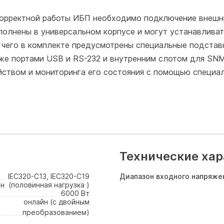
корректной работы ИБП необходимо подключение внешн
олнены в универсальном корпусе и могут устанавлива
я чего в комплекте предусмотрены специальные подста
же портами USB и RS-232 и внутренним слотом для SN
йством и мониторинга его состояния с помощью специа
Технические хар
IEC320-C13, IEC320-C19
Диапазон входного напряже
ин (половинная нагрузка )
6000 Вт
онлайн (с двойным
преобразованием)