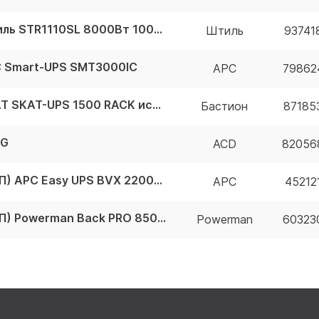
Источник бесперебойного питания Штиль STR1110SL 8000Вт 10000ВА черный STR1110SL
Штиль
93741
C Smart-UPS SMT3000IC
APC
79862
Источник бесперебойного питания SKAT SKAT-UPS 1500 RACK исп. E 8953
Бастион
87185
0G
ACD
82056
Источник бесперебойного питания (ИБП) APC Easy UPS BVX 2200VA BVX2200LI-GR
APC
45212
Источник бесперебойного питания (ИБП) Powerman Back PRO 850I Plus (IEC320)
Powerman
60323