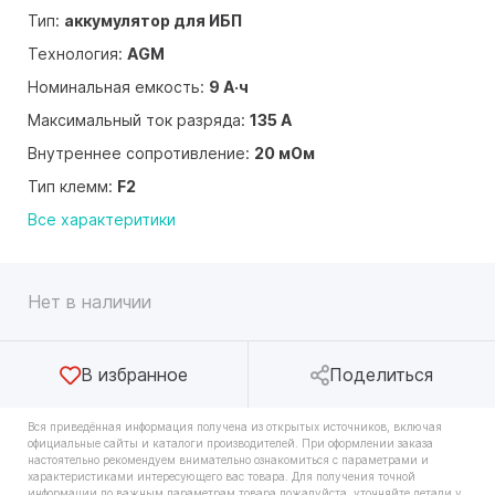
Тип:
аккумулятор для ИБП
Технология:
AGM
Номинальная емкость:
9 А·ч
Максимальный ток разряда:
135 А
Внутреннее сопротивление:
20 мОм
Тип клемм:
F2
Все характеритики
Нет в наличии
В избранное
Поделиться
Вся приведённая информация получена из открытых источников, включая
официальные сайты и каталоги производителей. При оформлении заказа
настоятельно рекомендуем внимательно ознакомиться с параметрами и
характеристиками интересующего вас товара. Для получения точной
информации по важным параметрам товара пожалуйста, уточняйте детали у