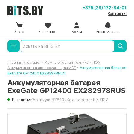
+375 (29) 172-84-01
Контакты
Заказ
Избранное
Войти
Уведомления
Главная
Каталог
Компьютерная техника и ПО
Аккумуляторы и аксессуары для ИБП
Аккумуляторная батарея
ExeGate GP12400 EX282978RUS
Аккумуляторная батарея
ExeGate GP12400 EX282978RUS
В наличии
Артикул: 878137
Код товара: 878137