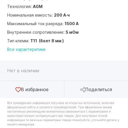
Технология:
AGM
Номинальная емкость:
200 А·ч
Максимальный ток разряда:
1500 А
Внутреннее сопротивление:
5 мОм
Тип клемм:
T11 (болт 8 мм )
Все характеритики
Нет в наличии
В избранное
Поделиться
Вся приведённая информация получена из открытых источников, включая
официальные сайты и каталоги производителей. При оформлении заказа
настоятельно рекомендуем внимательно ознакомиться с параметрами и
характеристиками интересующего вас товара. Для получения точной
информации по важным параметрам товара пожалуйста, уточняйте детали у
нашего менеджера.