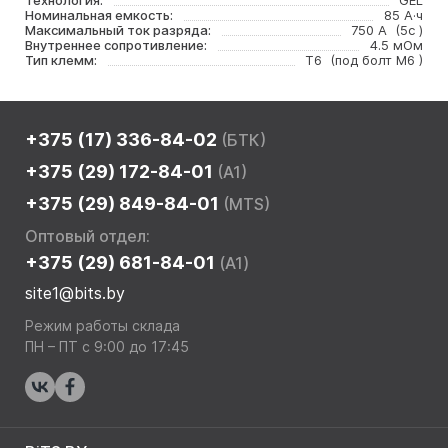
Технология:
GEL
Номинальная емкость:
85 А·ч
Максимальный ток разряда:
750 А (5с )
Внутреннее сопротивление:
4.5 мОм
Тип клемм:
T6 (под болт M6 )
+375 (17) 336-84-02
(БТК)
+375 (29) 172-84-01
(A1)
+375 (29) 849-84-01
(MTS)
Оптовый отдел:
+375 (29) 681-84-01
(A1)
site1@bits.by
Режим работы склада
ПН – ПТ с 9:00 до 17:45