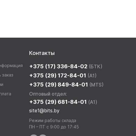
Контакты
информация
+375 (17) 336-84-02
(БТК)
 заказ
+375 (29) 172-84-01
(A1)
+375 (29) 849-84-01
чи
(MTS)
Оптовый отдел:
плата
+375 (29) 681-84-01
(A1)
site1@bits.by
Режим работы склада
ПН – ПТ с 9:00 до 17:45