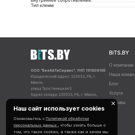
Внутреннее сопротивление:
Тип клемм:
BiTS.BY
О компании
ООО "БелАйТиСервис", УНП 191806165
Наша коман
Юридический адрес: 220033, РБ, г.
Минск,
Блог
улица Тростенецкая 5
Услуги
Адрес склада: 220033, РБ, г. Минск,
улица Тростенецкая 5 / 15
Отзывы
Наш сайт использует cookies
Ознакомьтесь с
Политикой обработки
персональных данных
, чтобы узнать больше о
том, что такое cookies, а также как и зачем мы