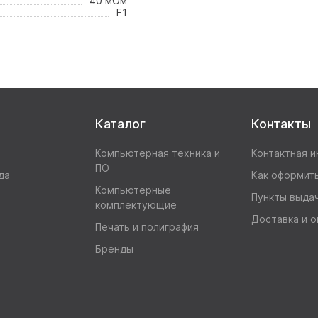
40 мОм
F1
Каталог
Контакты
Компьютерная техника и
Контактная 
ПО
да
Как оформить
Компьютерные
Пункты выда
комплектующие
Доставка и о
Печать и полиграфия
Бренды