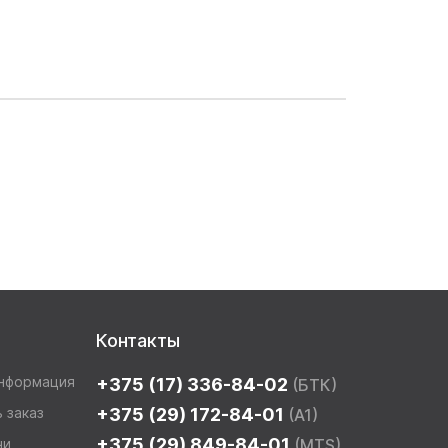
Контакты
информация
+375 (17) 336-84-02
(БТК)
 заказ
+375 (29) 172-84-01
(A1)
+375 (29) 849-84-01
чи
(MTS)