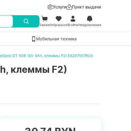
Услуги
Пункт выдачи
Заказ
Избранное
Войти
Уведомления
Мобильная техника
xeGate DT 609 (6V 9Ah, клеммы F2)
EX297507RUS
h, клеммы F2)