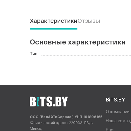
Характеристики
Отзывы
Основные характеристики
Тип:
BiTS.BY
О компании
ООО "БелАйТиСервис", УНП 191806165
Наша коман
Юридический адрес: 220033, РБ, г.
Минск,
Блог