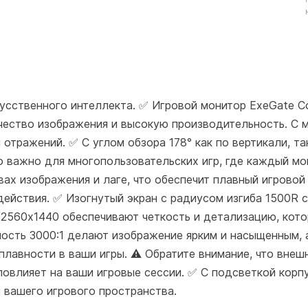
скусственного интеллекта. ✅ Игровой монитор ExeGate
ачество изображения и высокую производительность. С
отражений. ✅ С углом обзора 178° как по вертикали, та
о важно для многопользовательских игр, где каждый мо
ах изображения и лаге, что обеспечит плавный игровой 
действия. ✅ Изогнутый экран с радиусом изгиба 1500R 
е 2560x1440 обеспечивают четкость и детализацию, кот
тность 3000:1 делают изображение ярким и насыщенным,
лавности в ваши игры. ⚠️ Обратите внимание, что внеш
повлияет на ваши игровые сессии. ✅ С подсветкой корп
 вашего игрового пространства.