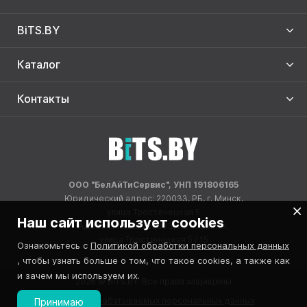
BiTS.BY
Каталог
Контакты
ООО "БелАйТиСервис", УНП 191806165
Юридический адрес: 220033, РБ, г. Минск,
улица Тростенецкая 5
Наш сайт использует cookies
Адрес склада: 220033, РБ, г. Минск,
улица Тростенецкая 5 / 15
Ознакомьтесь с
Политикой обработки персональных данных
, чтобы узнать больше о том, что такое cookies, а также как
и зачем мы используем их.
2026 © BITS.BY. Все права защищены
Реестр обрабатываемых персональных данных
Принимаю