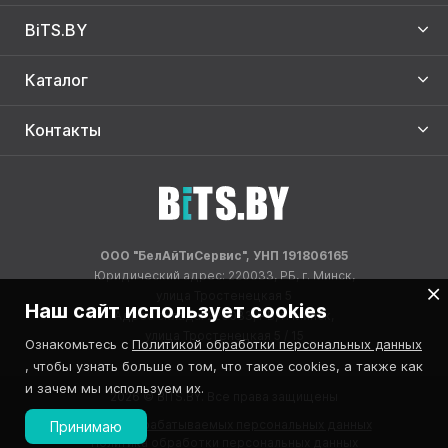
BiTS.BY
Каталог
Контакты
ООО "БелАйТиСервис", УНП 191806165
Юридический адрес: 220033, РБ, г. Минск,
улица Тростенецкая 5
Наш сайт использует cookies
Адрес склада: 220033, РБ, г. Минск,
улица Тростенецкая 5 / 15
Ознакомьтесь с
Политикой обработки персональных данных
, чтобы узнать больше о том, что такое cookies, а также как
и зачем мы используем их.
2026 © BITS.BY. Все права защищены
Реестр обрабатываемых персональных данных
Принимаю
Политика обработки персональных данных