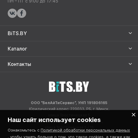
ПН – ПТ с 9:00 до 17:45
BiTS.BY
Каталог
Контакты
ООО "БелАйТиСервис", УНП 191806165
Юридический адрес: 220033, РБ, г. Минск,
улица Тростенецкая 5
Наш сайт использует cookies
Адрес склада: 220033, РБ, г. Минск,
улица Тростенецкая 5 / 15
Ознакомьтесь с
Политикой обработки персональных данных
, чтобы узнать больше о том, что такое cookies, а также как