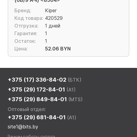
(6В/9 А·ч) <8504>
Бренд:
Kiper
Код товара:
420529
Отгрузка:
1 дней
Гарантия:
1
Остаток:
1
Цена:
52.06 BYN
+375 (17) 336-84-02
(БТК)
+375 (29) 172-84-01
(A1)
+375 (29) 849-84-01
(MTS)
Оптовый отдел:
+375 (29) 681-84-01
(A1)
site1@bits.by
Режим работы склада