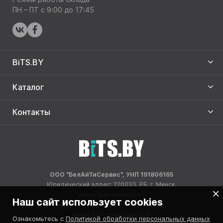
ПН – ПТ с 9:00 до 17:45
BiTS.BY
Каталог
Контакты
ООО "БелАйТиСервис", УНП 191806165
Юридический адрес: 220033, РБ, г. Минск,
улица Тростенецкая 5
Наш сайт использует cookies
Адрес склада: 220033, РБ, г. Минск,
улица Тростенецкая 5 / 15
Ознакомьтесь с
Политикой обработки персональных данных