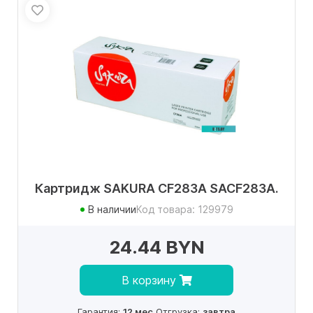
Картридж SAKURA CF283A SACF283A.
В наличии
Код товара: 129979
24.44 BYN
В корзину
Гарантия:
12 мес.
Отгрузка:
завтра