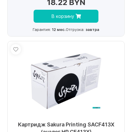
18.22 BYN
В корзину
Гарантия:
12 мес.
Отгрузка:
завтра
Картридж Sakura Printing SACF413X
(аналог HP CF413X)