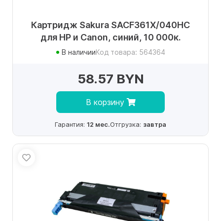
Картридж Sakura SACF361X/040HC
для HP и Canon, синий, 10 000к.
В наличии
Код товара: 564364
58.57 BYN
В корзину
Гарантия:
12 мес.
Отгрузка:
завтра