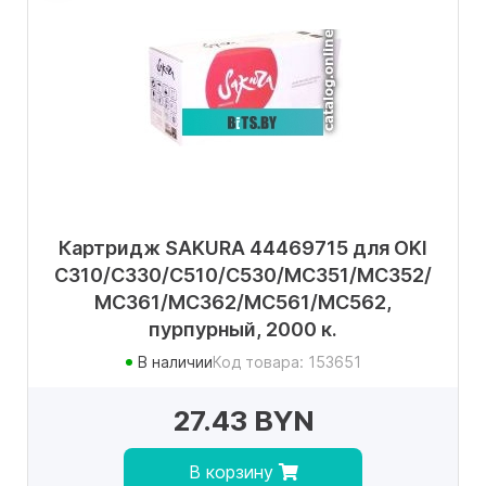
Картридж SAKURA 44469715 для OKI
C310/C330/C510/C530/MC351/MC352/
MC361/MC362/MC561/MC562,
пурпурный, 2000 к.
В наличии
Код товара: 153651
27.43 BYN
В корзину